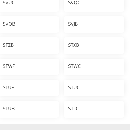
SVUC
SVQC
SVQB
SVJB
STZB
STXB
STWP
STWC
STUP
STUC
STUB
STFC