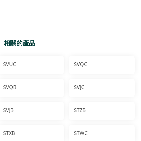
相關的產品
SVUC
SVQC
SVQB
SVJC
SVJB
STZB
STXB
STWC