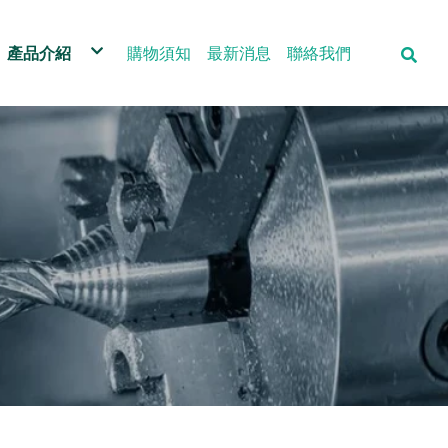
產品介紹
購物須知
最新消息
聯絡我們
成品剖開機
KOYIN CUT高冶精密刀具
鑽頭全系列
鑽頭研磨機
車床導套 筒夾
CNC車床五金零件
歐美日系捨棄式刀片
歐美日系絲攻
ISO車刀柄
鎢鋼銑刀全系列
各式量測儀器
三次元座標量測機
鑽頭研磨機-DM型
ISO刀片精密研磨级
浮動絞刀柄
鎢鋼立銑刀全系列
日本Nachi SG鑽頭
內徑車刀
高壓中心出水系統
2.5D量測儀器&表面粗糙度儀器
三斜度-長刃鑽頭研磨機-MD型
ISO車刀柄
沖孔刀座 沖刀
鋁用ALU銑刀全系列
高速鋼鑽頭全系列
外徑車刀
SOLIDCAM車銑複合軟體程式
栓牙規 環牙規 塊規 塞規
快速銑刀研磨機 - GH型
QCMT快換出水車刀系統
車滾花刀柄 壓花輪
鎢鋼鑽頭全系列
游標卡尺 分厘卡
簡易型切斷機-CM型
KX618/KX628六角霸王刀
鋸片柄 圓鋸片
高度規 花崗石
螺旋角修磨機- EH型
KX116/KX216精密小零件刀具
鑽孔軸 攻牙軸
筒夾套筒
短刃鑽頭研磨機- SG型
ER出水攻牙止水筒夾
送料夾 開閉爪
側固延長勾刀柄