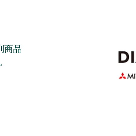
列商品
。