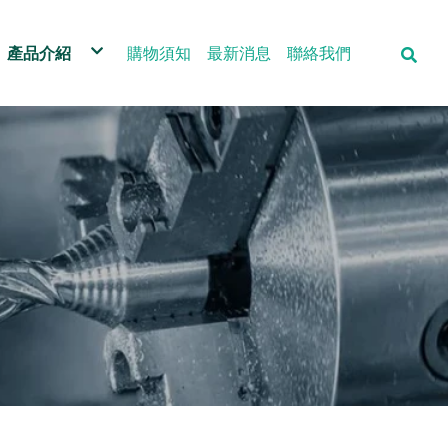
產品介紹
購物須知
最新消息
聯絡我們
成品剖開機
KOYIN CUT高冶精密刀具
鑽頭全系列
鑽頭研磨機
車床導套 筒夾
CNC車床五金零件
歐美日系捨棄式刀片
歐美日系絲攻
ISO車刀柄
鎢鋼銑刀全系列
各式量測儀器
三次元座標量測機
鑽頭研磨機-DM型
ISO刀片精密研磨级
浮動絞刀柄
鎢鋼立銑刀全系列
日本Nachi SG鑽頭
內徑車刀
高壓中心出水系統
2.5D量測儀器&表面粗糙度儀器
三斜度-長刃鑽頭研磨機-MD型
ISO車刀柄
沖孔刀座 沖刀
鋁用ALU銑刀全系列
高速鋼鑽頭全系列
外徑車刀
SOLIDCAM車銑複合軟體程式
栓牙規 環牙規 塊規 塞規
快速銑刀研磨機 - GH型
QCMT快換出水車刀系統
車滾花刀柄 壓花輪
鎢鋼鑽頭全系列
游標卡尺 分厘卡
簡易型切斷機-CM型
KX618/KX628六角霸王刀
鋸片柄 圓鋸片
高度規 花崗石
螺旋角修磨機- EH型
KX116/KX216精密小零件刀具
鑽孔軸 攻牙軸
筒夾套筒
短刃鑽頭研磨機- SG型
ER出水攻牙止水筒夾
送料夾 開閉爪
側固延長勾刀柄