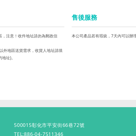
售後服務
區，注意！收件地址請勿為郵政信
本公司產品若有瑕疵，7天內可以辦
島以外地區送貨需求，收貨人地址請填
的地址)。
500015彰化市平安街66巷72號
TEL:886-04-7511346